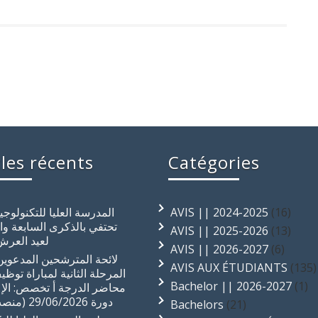
cles récents
Catégories
المدرسة العليا للتكنولوجي
AVIS || 2024-2025
(16)
تحتفي بالذكرى السابعة و
AVIS || 2025-2026
(13)
لعيد العرش
AVIS || 2026-2027
(6)
لائحة المترشحين المدعوين 
AVIS AUX ÉTUDIANTS
(135)
المرحلة الثانية لمباراة توظي
Bachelor || 2026-2027
(1)
محاضر الدرجة أ تخصص: الإع
دورة 29/06/2026 (منصب واحد)
Bachelors
(21)