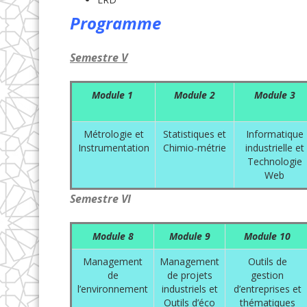
Programme
Semestre V
Module
1
Module 2
Module 3
Métrologie et
Statistiques et
Informatique
Instrumentation
Chimio-métrie
industrielle et
Technologie
Web
Semestre VI
Module 8
Module 9
Module 10
Management
Management
Outils de
de
de projets
gestion
l’environnement
industriels et
d’entreprises et
Outils d’éco
thématiques