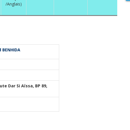
/Anglais)
id BENHIDA
e Dar Si Aïssa, BP 89,