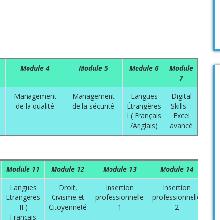
Module 4
Module 5
Module 6
Module
7
Management
Management
Langues
Digital
de la qualité
de la sécurité
Étrangères
Skills :
I ( Français
Excel
/Anglais)
avancé
Module 11
Module 12
Module 13
Module 14
Langues
Droit,
Insertion
Insertion
Etrangères
Civisme et
professionnelle
professionnelle
II (
Citoyenneté
1
2
Français