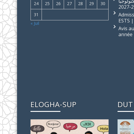
نولوجيا
24
25
26
27
28
29
30
Admiss
31
ESTS |
« Juil
Avis a
année 
ELOGHA-SUP
DUT