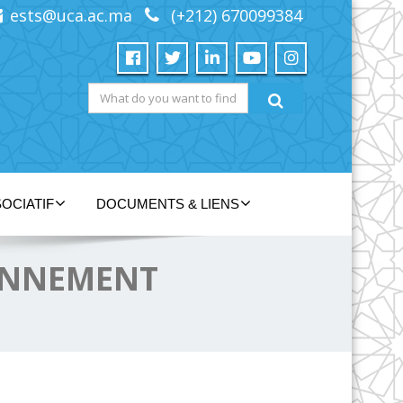
ests@uca.ac.ma
(+212) 670099384
OCIATIF
DOCUMENTS & LIENS
RONNEMENT