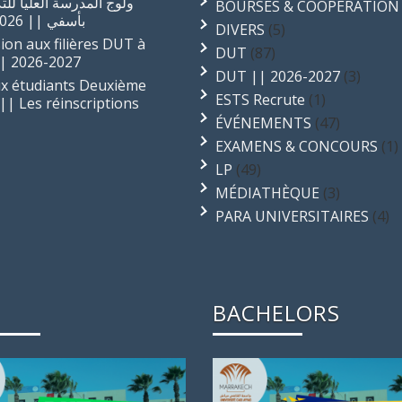
ولوج المدرسة العليا للتك
BOURSES & COOPÉRATION
بأسفي || 2026-2027
DIVERS
(5)
ion aux filières DUT à
DUT
(87)
| 2026-2027
DUT || 2026-2027
(3)
ux étudiants Deuxième
ESTS Recrute
(1)
|| Les réinscriptions
ÉVÉNEMENTS
(47)
EXAMENS & CONCOURS
(1)
LP
(49)
MÉDIATHÈQUE
(3)
PARA UNIVERSITAIRES
(4)
BACHELORS