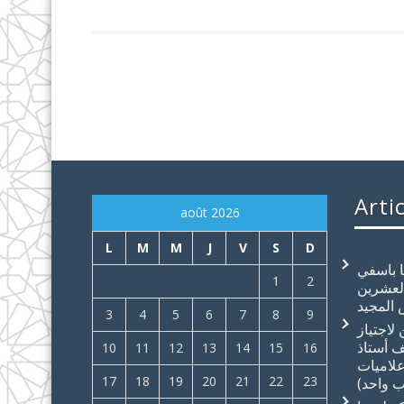
Arti
août 2026
L
M
M
J
V
S
D
ا باسفي
1
2
العشرين
 المجيد
3
4
5
6
7
8
9
لاجتياز
ف أستاذ
10
11
12
13
14
15
16
لاميات
17
18
19
20
21
22
23