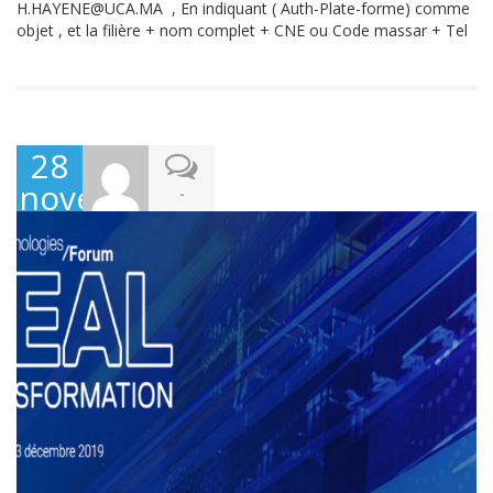
H.HAYENE@UCA.MA , En indiquant ( Auth-Plate-forme) comme
objet , et la filière + nom complet + CNE ou Code massar + Tel
28
novembre
-
2019