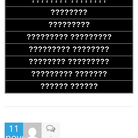
????????
?????????
????????? ?????????
????????? ????????
???????? ?????????
????????? ???????
?????? ??????
11
novembre
-