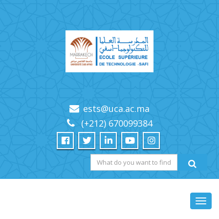
ests@uca.ac.ma
(+212) 670099384
Toggl
navig