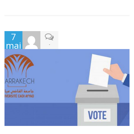
7
mai
-
2021