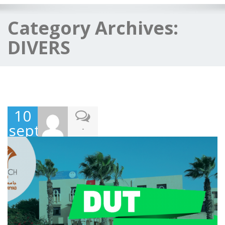
Category Archives:
DIVERS
10
septembre
-
2025