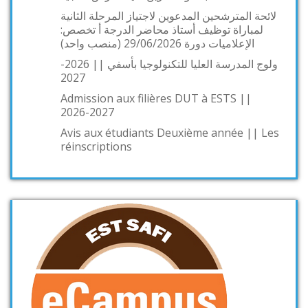
لائحة المترشحين المدعوين لاجتياز المرحلة الثانية
لمباراة توظيف أستاذ محاضر الدرجة أ تخصص:
الإعلاميات دورة 29/06/2026 (منصب واحد)
ولوج المدرسة العليا للتكنولوجيا بأسفي || 2026-
2027
Admission aux filières DUT à ESTS ||
2026-2027
Avis aux étudiants Deuxième année || Les
réinscriptions