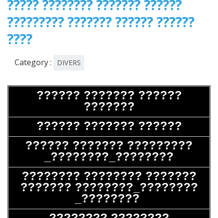
????? ???????? ??????? ??????
????????? ??????? ?????? ??????
????
Category :
DIVERS
?????? ??????? ??????
???????
?????? ??????? ??????
?????? ??????? ?????????
_????????_????????
???????? ???????? ???????
??????? ????????_????????
_????????
???????? ????????