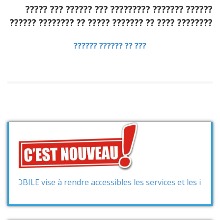
????? ??? ?????? ??? ????????? ??????? ??????
??????
???????? ?? ????? ??????? ?? ???? ????????
?????? ?????? ?? ???
 vise à rendre accessibles les services et les informations