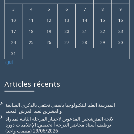
3
4
5
6
7
8
9
10
11
12
13
14
15
16
17
18
19
20
21
22
23
24
25
26
27
28
29
30
31
« Juil
Articles récents
المدرسة العليا للتكنولوجيا باسفي تحتفي بالذكرى السابعة
والعشرين لعيد العرش المجيد
لائحة المترشحين المدعوين لاجتياز المرحلة الثانية لمباراة
توظيف أستاذ محاضر الدرجة أ تخصص: الإعلاميات دورة
29/06/2026 (منصب واحد)