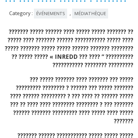
Category :
,
ÉVÉNEMENTS
MÉDIATHÈQUE
??????? ????? ?????? ???? ????? ????? ??????? ??
?????
???? ??????? ?????? ??????????? ????? ????
????? ??????? ????? ????? ?????? ??????? ????????
?? ????? ????? « INREDD ??? ???? ” ??????????
??????????? ???????? ?????????
??? ????? ??????? ???? ??????? ??? ?????
????????? ???????? ? ?????? ??? ????? ???????
???? ?????? ????????? ? ??? ???? ?? ?????? ?????
??? ?? ???? ???? ???????? ???????? ? ??? ???????
?????? ??????? ????????? ???? ????? ???? ?????
???????
??????? ?????? ??????????? ????? ????? ?????