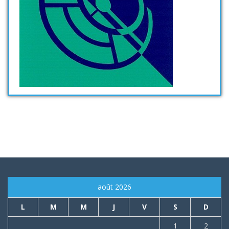
août 2026
L
M
M
J
V
S
D
1
2