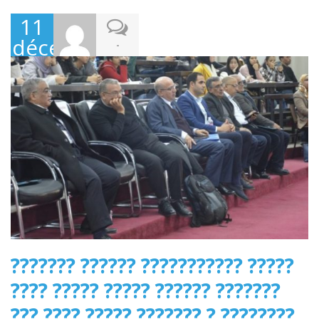
11
décembre
-
2022
??????? ?????? ??????????? ?????
???? ????? ????? ?????? ???????
??? ???? ????? ??????? ? ????????