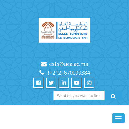
ests@uca.ac.ma
(+212) 670099384
Toggl
navig