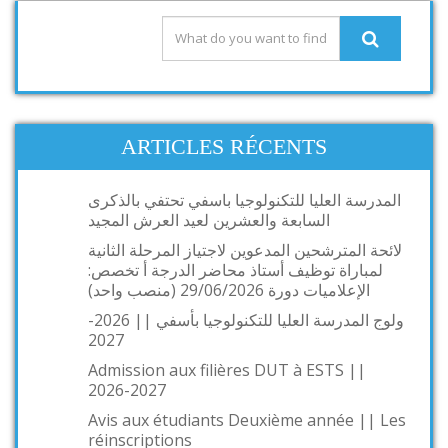
ARTICLES RÉCENTS
المدرسة العليا للتكنولوجيا باسفي تحتفي بالذكرى
السابعة والعشرين لعيد العرش المجيد
لائحة المترشحين المدعوين لاجتياز المرحلة الثانية
لمباراة توظيف أستاذ محاضر الدرجة أ تخصص:
الإعلاميات دورة 29/06/2026 (منصب واحد)
ولوج المدرسة العليا للتكنولوجيا بأسفي || 2026-
2027
Admission aux filières DUT à ESTS ||
2026-2027
Avis aux étudiants Deuxième année || Les
réinscriptions