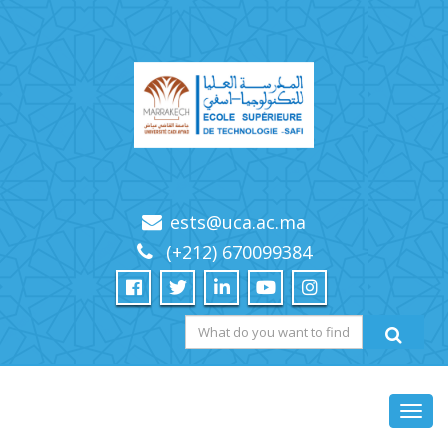
ests@uca.ac.ma
(+212) 670099384
Toggl
navig