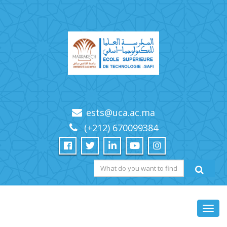
ests@uca.ac.ma
(+212) 670099384
Toggl
navig