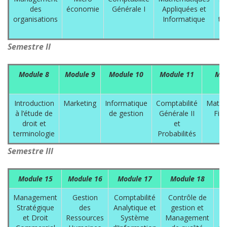
des
économie
Générale I
Appliquées et
organisations
Informatique
te
d
Semestre II
Module 8
Module 9
Module 10
Module 11
Mod
Introduction
Marketing
Informatique
Comptabilité
Mathé
à l’étude de
de gestion
Générale II
Fin
droit et
et
terminologie
Probabilités
Semestre III
Module 15
Module 16
Module 17
Module 18
Management
Gestion
Comptabilité
Contrôle de
Stratégique
des
Analytique et
gestion et
pr
et Droit
Ressources
Système
Management