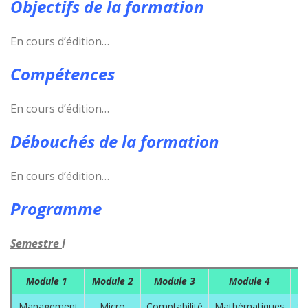
Objectifs de la formation
En cours d’édition…
Compétences
En cours d’édition…
Débouchés de la formation
En cours d’édition…
Programme
Semestre
I
Module
1
Module 2
Module 3
Module 4
M
Management
Micro
Comptabilité
Mathématiques
St