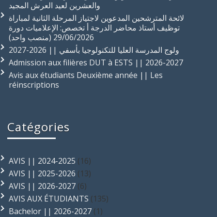
والعشرين لعيد العرش المجيد
لائحة المترشحين المدعوين لاجتياز المرحلة الثانية لمباراة
توظيف أستاذ محاضر الدرجة أ تخصص: الإعلاميات دورة
29/06/2026 (منصب واحد)
ولوج المدرسة العليا للتكنولوجيا بأسفي || 2026-2027
Admission aux filières DUT à ESTS || 2026-2027
Avis aux étudiants Deuxième année || Les
réinscriptions
Catégories
AVIS || 2024-2025
(16)
AVIS || 2025-2026
(13)
AVIS || 2026-2027
(6)
AVIS AUX ÉTUDIANTS
(135)
Bachelor || 2026-2027
(1)