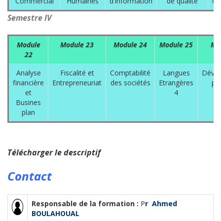
Commercial
Humaines
d’Information
de qualité
op
Semestre IV
Module
Module 23
Module 24
Module 25
Mo
22
Analyse
Fiscalité et
Comptabilité
Langues
Déve
financière
Entrepreneuriat
des sociétés
Etrangères
pe
et
4
Busines
plan
Télécharger le descriptif
Contact
Responsable de la formation :
P
r Ahmed
BOULAHOUAL