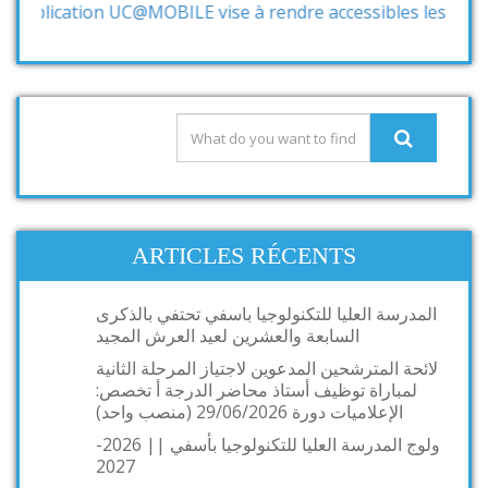
ication UC@MOBILE vise à rendre accessibles les services et
ARTICLES RÉCENTS
المدرسة العليا للتكنولوجيا باسفي تحتفي بالذكرى
السابعة والعشرين لعيد العرش المجيد
لائحة المترشحين المدعوين لاجتياز المرحلة الثانية
لمباراة توظيف أستاذ محاضر الدرجة أ تخصص:
الإعلاميات دورة 29/06/2026 (منصب واحد)
ولوج المدرسة العليا للتكنولوجيا بأسفي || 2026-
2027