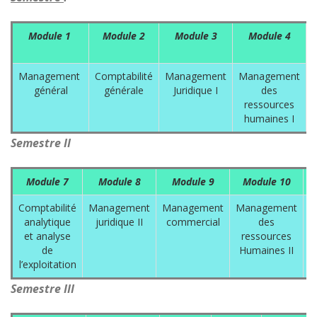
Module
1
Module 2
Module 3
Module 4
Management
Comptabilité
Management
Management
général
générale
Juridique I
des
ressources
humaines I
Semestre II
Module 7
Module 8
Module 9
Module 10
Comptabilité
Management
Management
Management
M
analytique
juridique II
commercial
des
et analyse
ressources
de
Humaines II
l’exploitation
Semestre III