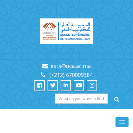
ests@uca.ac.ma
(+212) 670099384
Toggl
navig