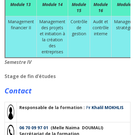
Module 13
Module 14
Module
Module
Module 1
15
16
Management
Management
Contrôle
Audit et
Manageme
financier II
des projets
de
contrôle
stratégiq
et initiation à
gestion
interne
la création
des
entreprises
Semestre IV
Stage de fin d’études
Contact
Responsable de la formation :
P
r Khalil MOKHLIS
06 70 09 97 01
(Melle Naima DOUMALI)
Secrétariat de la formation