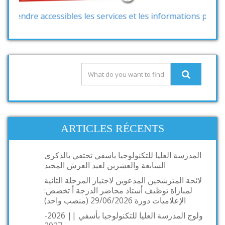
e accessibles les services et les informations pouvant inté
ARTICLES RÉCENTS
المدرسة العليا للتكنولوجيا باسفي تحتفي بالذكرى
السابعة والعشرين لعيد العرش المجيد
لائحة المترشحين المدعوين لاجتياز المرحلة الثانية
لمباراة توظيف أستاذ محاضر الدرجة أ تخصص:
الإعلاميات دورة 29/06/2026 (منصب واحد)
ولوج المدرسة العليا للتكنولوجيا بأسفي || 2026-