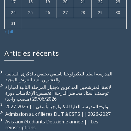
17
18
19
20
21
22
23
24
25
26
27
28
29
30
31
« Juil
Articles récents
المدرسة العليا للتكنولوجيا باسفي تحتفي بالذكرى السابعة
والعشرين لعيد العرش المجيد
لائحة المترشحين المدعوين لاجتياز المرحلة الثانية لمباراة
توظيف أستاذ محاضر الدرجة أ تخصص: الإعلاميات دورة
29/06/2026 (منصب واحد)
ولوج المدرسة العليا للتكنولوجيا بأسفي || 2026-2027
Admission aux filières DUT à ESTS || 2026-2027
Avis aux étudiants Deuxième année || Les
réinscriptions