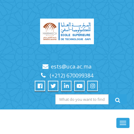
ests@uca.ac.ma
(+212) 670099384
Toggl
navig