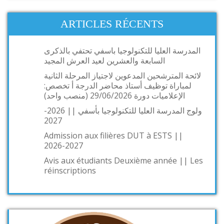
ARTICLES RÉCENTS
المدرسة العليا للتكنولوجيا باسفي تحتفي بالذكرى
السابعة والعشرين لعيد العرش المجيد
لائحة المترشحين المدعوين لاجتياز المرحلة الثانية
لمباراة توظيف أستاذ محاضر الدرجة أ تخصص:
الإعلاميات دورة 29/06/2026 (منصب واحد)
ولوج المدرسة العليا للتكنولوجيا بأسفي || 2026-
2027
Admission aux filières DUT à ESTS ||
2026-2027
Avis aux étudiants Deuxième année || Les
réinscriptions