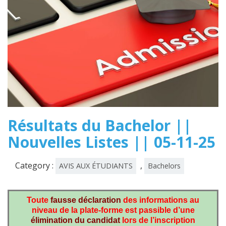
Résultats du Bachelor ||
Nouvelles Listes || 05-11-25
Category :
,
AVIS AUX ÉTUDIANTS
Bachelors
Toute
fausse déclaration
des informations au
niveau de la plate-forme est passible d’une
élimination du candidat
lors de l’inscription