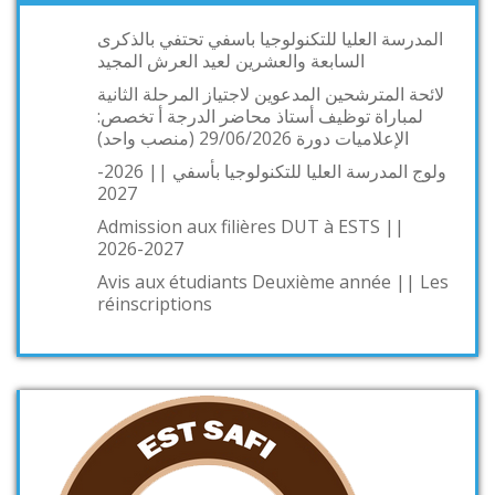
المدرسة العليا للتكنولوجيا باسفي تحتفي بالذكرى
السابعة والعشرين لعيد العرش المجيد
لائحة المترشحين المدعوين لاجتياز المرحلة الثانية
لمباراة توظيف أستاذ محاضر الدرجة أ تخصص:
الإعلاميات دورة 29/06/2026 (منصب واحد)
ولوج المدرسة العليا للتكنولوجيا بأسفي || 2026-
2027
Admission aux filières DUT à ESTS ||
2026-2027
Avis aux étudiants Deuxième année || Les
réinscriptions