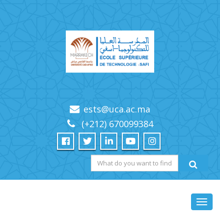
ests@uca.ac.ma
(+212) 670099384
Toggl
navig