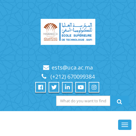
ests@uca.ac.ma
(+212) 670099384
Toggl
navig